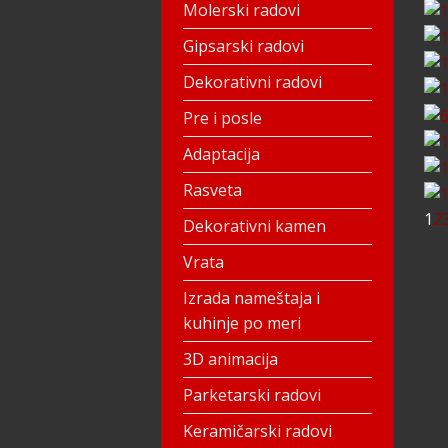
Molerski radovi
Gipsarski radovi
Dekorativni radovi
Pre i posle
Adaptacija
Rasveta
1
2
Dekorativni kamen
Vrata
Admi
Izrada nameštaja i
kuhinje po meri
3D animacija
Parketarski radovi
Keramičarski radovi