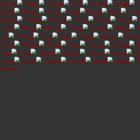
3
4
5
Next
rorGallery 5.2.0
, author/s
Vasiljevski
&
Kekeljevic
.