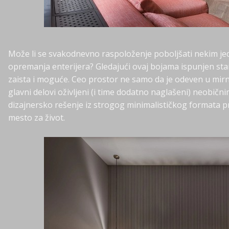
Može li se svakodnevno raspoloženje poboljšati nekim j
opremanja enterijera? Gledajući ovaj bojama ispunjen sta
zaista i moguće. Ceo prostor ne samo da je odeven u mirn
glavni delovi oživljeni (i time dodatno naglašeni) neobič
dizajnersko rešenje iz strogog minimalističkog formata 
mesto za život.