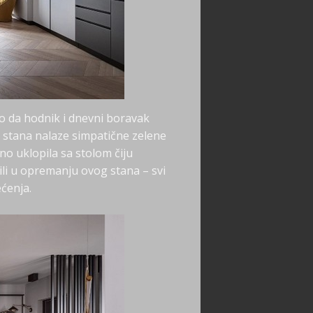
čio da hodnik i dnevni boravak
u stana nalaze simpatične zelene
eno uklopila sa stolom čiju
žili u opremanju ovog stana – svi
ećenja.