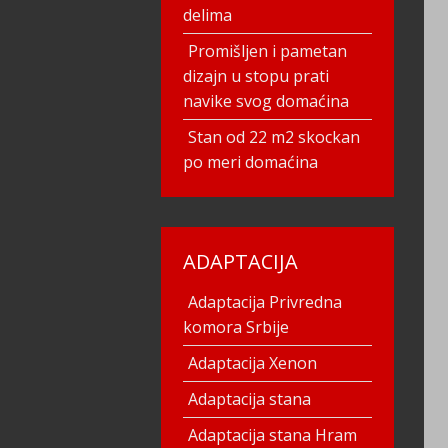
delima
Promišljen i pametan
dizajn u stopu prati
navike svog domaćina
Stan od 22 m2 skockan
po meri domaćina
ADAPTACIJA
Adaptacija Privredna
komora Srbije
Adaptacija Xenon
Adaptacija stana
Adaptacija stana Hram