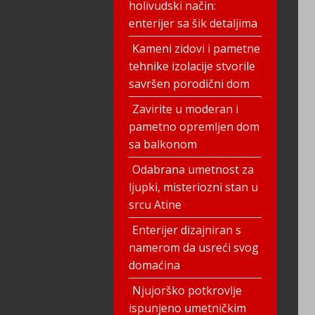
holivudski način:
enterijer sa šik detaljima
Kameni zidovi i pametne
tehnike izolacije stvorile
savršen porodični dom
Zavirite u moderan i
pametno opremljen dom
sa balkonom
Odabrana umetnost za
ljupki, misteriozni stan u
srcu Atine
Enterijer dizajniran s
namerom da usreći svog
domaćina
Njujorško potkrovlje
ispunjeno umetničkim