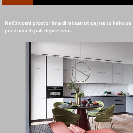
Naš životni prostor ima direktan uticaj na to kako se
pozitivno ili pak depresivno.