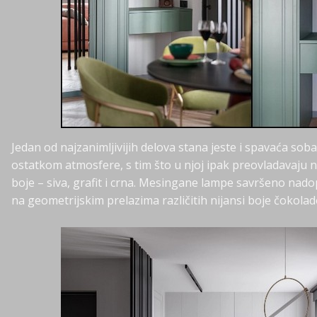
Jedan od najzanimljivijih delova stana jeste i spavaća soba
ostatkom atmosfere, s tim što u njoj ipak preovladavaju ne
boje – siva, grafit i crna. Mesingane lampe savršeno na
na geometrijskim prelazima različitih nijansi boje čokolade