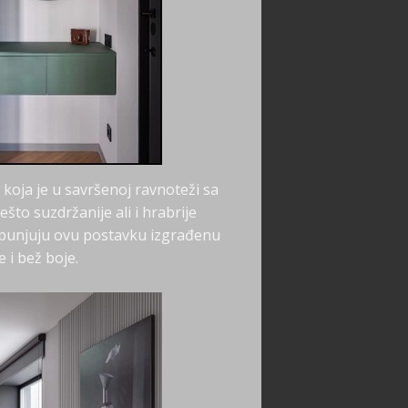
 koja je u savršenoj ravnoteži sa
što suzdržanije ali i hrabrije
dopunjuju ovu postavku izgrađenu
 i bež boje.