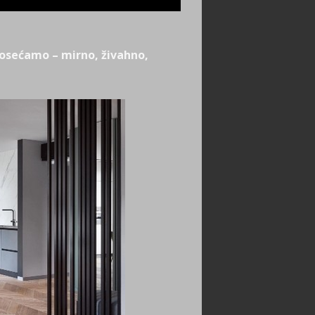
 osećamo – mirno, živahno,