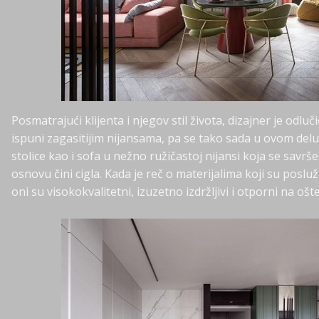
Posmatrajući klijenta i njegov stil života, dizajner je odlu
ispuni zagasitijim nijansama, pa se tako sada u ovom del
stolice kao i sofa u nežno ružičastoj nijansi koja se savrš
osnovu čini cigla. Kada je reč o materijalima koji su poslu
oni su visokokvalitetni, izuzetno izdržljivi i otporni na ošt