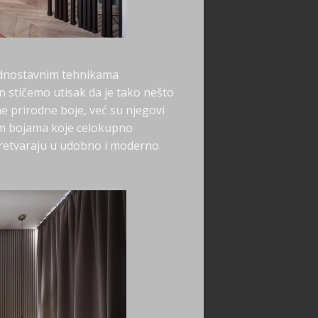
ednostavnim tehnikama
n stičemo utisak da je tako nešto
e prirodne boje, već su njegovi
nim bojama koje celokupno
pretvaraju u udobno i moderno