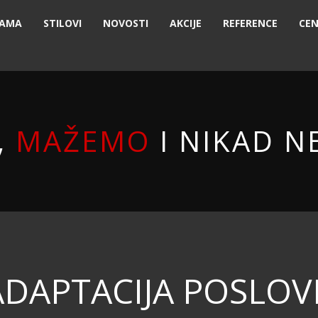
NAMA
STILOVI
NOVOSTI
AKCIJE
REFERENCE
CEN
,
MAŽEMO
I NIKAD N
ADAPTACIJA POSLO